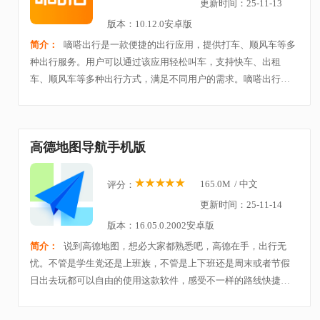
更新时间：25-11-13
版本：10.12.0安卓版
简介：
嘀嗒出行是一款便捷的出行应用，提供打车、顺风车等多
种出行服务。用户可以通过该应用轻松叫车，支持快车、出租
车、顺风车等多种出行方式，满足不同用户的需求。嘀嗒出行采
用智能匹配技术，精准定位，确保快速、高效地为用户提供服
务。
高德地图导航手机版
165.0M
/
中文
评分：
更新时间：25-11-14
版本：16.05.0.2002安卓版
简介：
说到高德地图，想必大家都熟悉吧，高德在手，出行无
忧。不管是学生党还是上班族，不管是上下班还是周末或者节假
日出去玩都可以自由的使用这款软件，感受不一样的路线快捷查
询，不管是打车、驾车、骑行、公交、步行等等出行方式，都可
以一步查询。