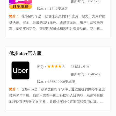
更新时间：25-11-05
版本：1.12.12安卓版
简介：
花小猪打车是一款便捷实惠的打车应用，致力于为用户提
供快速、安全、经济的出行服务。通过该应用，用户可以轻松叫
车，享受实时定位、智能匹配司机和透明计费等功能。花小猪打
车支持多种出行选择，包括快车、出租车等，满足不同用户的需
求。应用界面简洁，操作方便，支持在线支付，
优步uber官方版
93.8M
/
中文
评分：
更新时间：25-05-19
版本：4.562.10000安卓版
简介：
优步uber是一款领先的打车软件，通过便捷的网络平台连
接乘客与司机。我们只需在手机上轻松输入目的地，系统将根据
地理位置匹配附近的司机，并提供实时位置追踪和费用估算。它
不仅提供快速、安全的出行选择，还支持多种支付方式，方便我
们随时支付车费。平时出门去车站、去旅游的时