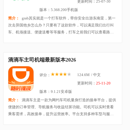
更新时间：25-07-30
版本：5.368.200手机版
简介：
grab其实就是一个打车软件，带你安全出游东南亚，第一
次去异国他乡怎么办？只要有了这款软件，可以满足我们出行叫
车、机场接送、便捷送餐等等服务，打车之前我们可以查看路线
和价格，真正做到了可以透明叫车，怎么说呢，出门在外，这款
软件是必不可少的。
滴滴车主司机端最新版本2026
124.6M
/
中文
评分：
更新时间：
25-11-20
版本：9.1.21安卓版
简介：
滴滴车主是一款为网约车司机量身打造的接单平台，提供
便捷的订单管理、导航服务与收益结算功能。司机可以实时查看
乘客需求，高效接单，提升运营效率。平台支持多种车型与服务
类型，保障出行多样化需求，同时提供客服支持与安全保障，帮
助司机安心运营、轻松赚钱。