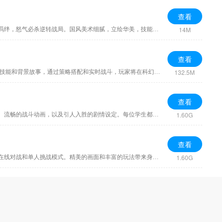
查看
14M
猛将勇士以将星入魂为核心，打造沉浸式三国策略体验。玩家收集魏蜀吴群雄猛将，通过升级、突破、将星系统多维养成。战前灵活布阵，激活历史羁绊，怒气必杀逆转战局。国风美术细腻，立绘华美，技能特效绚丽。私邸互动
查看
132.5M
女神星球是一款3D动作卡牌手游，融合了科幻和美少女元素。游戏采用写实风格，玩家可以收集和培养各具特色的美少女卡牌。每个角色都有独特的技能和背景故事，通过策略搭配和实时战斗，玩家将在科幻世界中展开冒险。
查看
1.60G
蔚蓝档案是一款校园题材的二次元战术RPG手游，我们将化身为老师，带领来自不同学园的美少女学生展开战斗与调查。游戏拥有精美的Live2D立绘、流畅的战斗动画，以及引人入胜的剧情设定。每位学生都有独特技能与性格，策
查看
1.60G
三国杀移动版是一款经典策略卡牌游戏，基于中国三国时期的历史背景。通过卡牌对战展开智谋较量。游戏融合了身份、技能和策略元素，支持多人在线对战和单人挑战模式。精美的画面和丰富的玩法带来身临其境的体验，让玩家重温历史名场面，感受三国乱世的魅力。
查看
690.4M
汉风幻想三国OL是一款Q版风格的卡牌手游，融合了三国题材与怀旧经典的文字玩法。游戏采用精美的卡通角色设计，玩家可以收集和培养三国名将，组建强大的战斗队伍。在这个充满策略性的世界中，玩家通过布阵、技能组合与其他玩家对战，体验三国时代的战场风云。