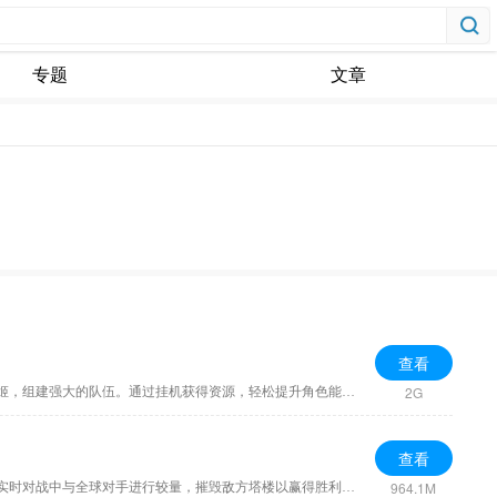
专题
文章
查看
2G
魂器学院是一款二次元风格的放置挂机收集养成类手游，主打美少女角色与策略战斗。玩家将进入未来科技背景下的学院，招募各具特色的美少女魂姬，组建强大的队伍。通过挂机获得资源，轻松提升角色能力，同时进行多样的
查看
964.1M
部落冲突皇室战争国际服是一款策略卡牌对战手游，玩家需要收集和升级各种卡牌，构建独特的战斗牌组。游戏结合了即时对战与塔防元素，玩家在实时对战中与全球对手进行较量，摧毁敌方塔楼以赢得胜利。多样化的角色、强