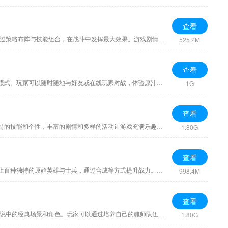
查看
525.2M
魔卡幻想是一款融合策略与养成要素的2D卡通风格卡牌手游。游戏采用日漫画风画面，玩家可收集并培养各类精美角色卡牌，组建专属战斗阵容。通过策略布阵与技能组合，在战斗中发挥最大效果。游戏剧情奇幻丰富，玩法多样
查看
1G
指尖四川麻将是一款经典的四川麻将手游，专为喜欢麻将的玩家设计。游戏真实还原了四川麻将的规则和玩法，支持血战到底、血流成河等多种经典模式。玩家可以随时随地与好友或在线玩家对战，体验原汁原味的四川麻将乐趣
查看
1.80G
公主连结是一款超人气的二次元卡牌手游，游戏融合了精彩的动画剧情和策略战斗，玩家可以组建自己的队伍，进行实时对战，同时每个角色都有独特的技能和个性，丰富的剧情和多样的活动让游戏充满乐趣。精美的画面和动人
查看
998.4M
冲啊原始人是一款欧美卡通风格的原始幻想卡牌养成手游。游戏采用放置挂机的休闲玩法，主打轻松收集与养成。玩家将扮演部落首领，招募并培养上百种独特的原始英雄与士兵，通过合成等方式提升战力。核心乐趣在于策略布
查看
1.80G
斗罗大陆魂师对决是一款改编自知名小说《斗罗大陆》的手机游戏，玩家将进入一个充满魂兽与魂师的玄幻世界。游戏采用精美的3D画面，还原了小说中的经典场景和角色。玩家可以通过培养自己的魂师队伍，挑战各种副本和Bo