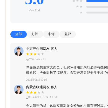
★
★
★
★
★
25人评分
★
全部
好评
中评
差评
北京开心网网友 客人
Windows 10
界面虽然想追求大而全，但实际使用起来却显得有些臃
载延迟，严重影响了流畅度。希望开发者能专注于核心
2025/8/28 5:12:02
内蒙古联通网友 客人
HUAWEI_FIG-AL00
令人沮丧的是，这款应用对设备资源的占用有些过高。