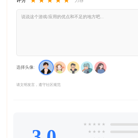
★
★
★
★
★
评分
力荐
选择头像:
请文明发言，遵守社区规范
★
★
★
★
★
3.0
★
★
★
★