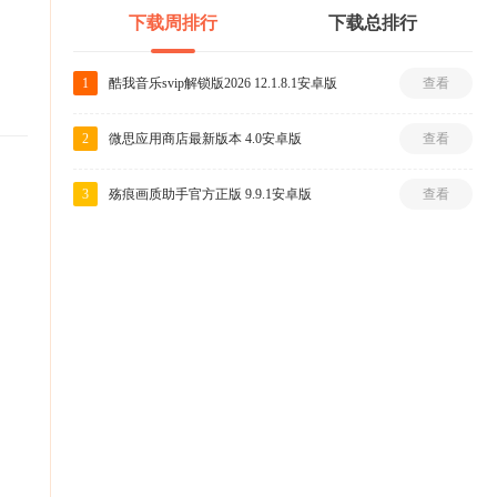
下载周排行
下载总排行
1
酷我音乐svip解锁版2026 12.1.8.1安卓版
查看
2
微思应用商店最新版本 4.0安卓版
查看
3
殇痕画质助手官方正版 9.9.1安卓版
查看