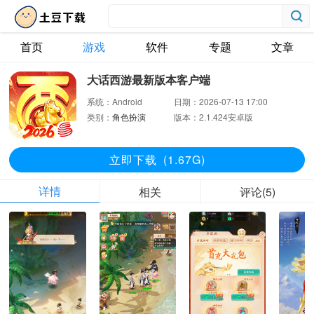
首页
游戏
软件
专题
文章
大话西游最新版本客户端
系统：
Android
日期：
2026-07-13 17:00
类别：
角色扮演
版本：
2.1.424安卓版
立即下
载
(1.67G)
详情
相关
评论(5)