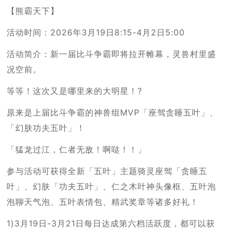
【熊霸天下】
活动时间：2026年3月19日8:15-4月2日5:00
活动简介：新一届比斗争霸即将拉开帷幕，灵兽村里盛
况空前。
等等！这次又是哪里来的大明星！?
原来是上届比斗争霸的神兽组MVP「座驾贪睡五叶」、
「幻肤功夫五叶」！
「猛龙过江，仁者无敌！啊哒！！」
参与活动可获得全新「五叶」主题骑灵座驾「贪睡五
叶」、幻肤「功夫五叶」、仁之木叶神头像框、五叶泡
泡聊天气泡、五叶表情包、精武奖章等诸多好礼！
1)3月19日-3月21日每日达成第六档活跃度，都可以获