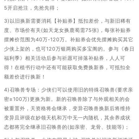
5开启抢注，先抢先得；
3)以旧换新需要消耗【补贴券】抵扣差价，与新旧稀有
度、市场价有关(如天龙女换鹿蜀需75张)，每张补贴券
摆摊价范围为40万-120万。补贴券会优先摆摊购买其它
少侠上架的，也可120万银两购买多宝阁的。参与《春日
福利季》相关活动后参与祈愿可掉落补贴券，人人可
得！在植书行动中还有可能获取免费换新券，可抵扣全
额差价进行换新！
4)召唤兽专场：少侠们可以使用旧的特殊召唤兽(要求亲
密≥100万)更换为新。新的召唤兽除了与外观相关的会
被重置外，天资格将会继承，变异召唤兽换新后将维持
变异且评级在妙领天机和万中无一内随机，其余养成状
态都将完全继承旧召唤兽的(如亲密、龙骨、技能等)；