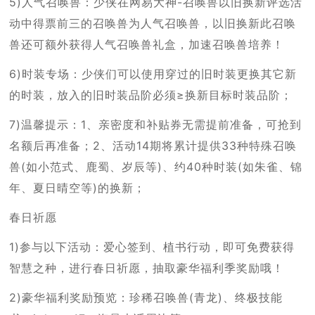
5)人气召唤兽：少侠在网易大神-召唤兽以旧换新评选活
动中得票前三的召唤兽为人气召唤兽，以旧换新此召唤
兽还可额外获得人气召唤兽礼盒，加速召唤兽培养！
6)时装专场：少侠们可以使用穿过的旧时装更换其它新
的时装，放入的旧时装品阶必须≥换新目标时装品阶；
7)温馨提示：1、亲密度和补贴券无需提前准备，可抢到
名额后再准备；2、活动14期将累计提供33种特殊召唤
兽(如小范式、鹿蜀、岁辰等)、约40种时装(如朱雀、锦
年、夏日晴空等)的换新；
春日祈愿
1)参与以下活动：爱心签到、植书行动，即可免费获得
智慧之种，进行春日祈愿，抽取豪华福利季奖励哦！
2)豪华福利奖励预览：珍稀召唤兽(青龙)、终极技能