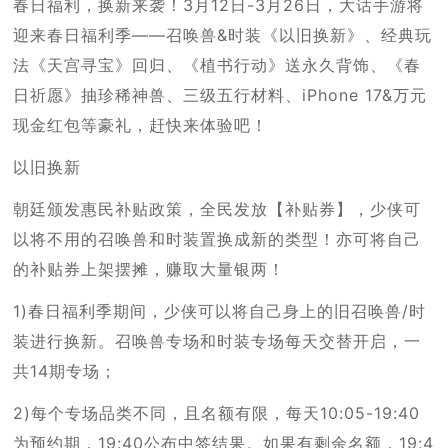
春日福利，换新来袭！3月12日-3月26日，大话手游将
迎来春日福利季——召唤兽&时装《以旧换新》、经典玩
法《天宫寻宝》回归、《植书行动》送永久背饰、《春
日祈愿》抽珍稀神兽、三级五行材料、iPhone 17&万元
现金红包等豪礼，赶快来体验吧！
以旧换新
朝廷颁发惠民补贴政策，全民发放【补贴券】，少侠可
以将不用的召唤兽和时装置换成新的类型！亦可将自己
的补贴券上架摆摊，赚取大量银两！
1)春日福利季期间，少侠可以将自己身上的旧召唤兽/时
装进行换新。召唤兽专场和时装专场每天交替开启，一
共14期专场；
2)每个专场品类不同，且名额有限，每天10:05-19:40
为预约期，19:40公布中签结果。如果有剩余名额，19:4