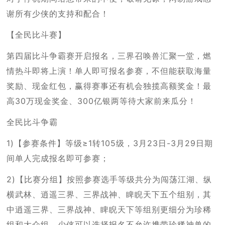
谢所有少侠的支持和配合！
【全民比斗赛】
第四届比斗争霸赛开启报名，三界召唤兽汇聚一堂，燃
情热斗即将上演！单人即可报名参赛，不但能获取海量
奖励、现金红包，赢得赛事还有机会独揽高额奖金！最
高30万现金奖金、300亿银两等待大家前来瓜分！
全民比斗争霸
1)【参赛条件】等级≥1转105级，3月23日-3月29日期
间单人完成报名即可参赛；
2)【比赛分组】按照参赛选手等级共分为闯荡江湖、纵
横武林、逍遥三界、三界战神、睥睨天下五个组别，其
中逍遥三界、三界战神、睥睨天下等组别更细分为珍稀
组和大众组，少侠可以选择报名不允许携带珍稀神兽的