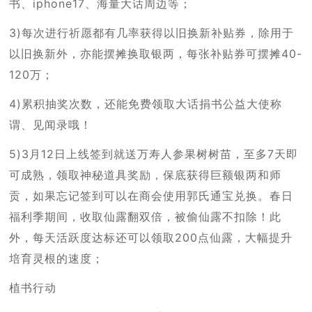
书、iphone17、海量大话周边等；
3)每次进行祈愿都有几率获得以旧换新补贴券，除用于
以旧换新外，亦能摆摊换取银两，每张补贴券可摆摊40-
120万；
4)累积抽奖次数，还能免费领取大话捐书公益大使称
谓、见闻录哦！
5)3月12日上线签到就送万寿人参果树树苗，至多7天即
可成熟，领取神秘道具奖励，保底获得巨额银两和师
贡，如果忘记签到可以在商会使用郭氏通宝兑换。春日
福利季期间，收取仙露翻双倍，被偷仙露不扣除！此
外，每天活跃度达标还可以领取200点仙露，大幅提升
培育灵根的速度；
植书行动