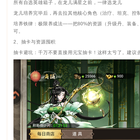
所有自选英雄箱子，在龙儿满星之前，一律选龙儿
龙儿培养完毕后，再去拉其他核心角色（治疗、坦克、控
培养铁律：极限养成法——把80%的资源（升级丹、装备
可。
2、抽卡与资源囤积
抽卡避坑：千万不要直接用元宝抽卡！这样太亏了。建议