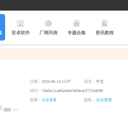
戏
安卓软件
厂商列表
专题合集
资讯教程
日期：
2026-06-24 15:07
语言：
中文
MD5：
19a6ec2cab6ae6eb3d04eab37524de98
权限：
点击查看
隐私：
点击查看
50%