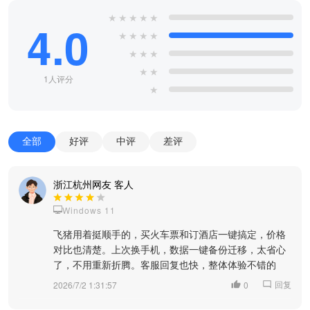
★
★
★
★
★
4.0
★
★
★
★
★
★
★
★
★
1人评分
★
全部
好评
中评
差评
浙江杭州网友 客人
Windows 11
飞猪用着挺顺手的，买火车票和订酒店一键搞定，价格
对比也清楚。上次换手机，数据一键备份迁移，太省心
了，不用重新折腾。客服回复也快，整体体验不错的
回复
2026/7/2 1:31:57
0