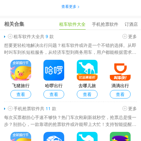
查看更多 >
相关合集
租车软件大全
手机抢票软件
订酒店
租车软件大全共
9
款
更多
想要更轻松地解决出行问题？租车软件或许是一个不错的选择。从即
时叫车到长短租服务，从经济车型到商务用车，用户都能根据需求自
由挑选。通过手机即可快速下单、查看价格明细和行程信息，费用透
明、操作方便，大大提
飞猪旅行
哈啰出行
去哪儿旅
滴滴出行
查看
查看
查看
查看
官方正版
共享单车a
行手机客
客户端
pp
户端
手机抢票软件共
11
款
更多
每次买票都担心手速不够快？热门车次刚刷新就秒空，抢票总是慢一
步？别担心，一款靠谱的抢票软件或许能帮上大忙！支持智能提醒、
余票监控、快速预约等功能，不用一直守着页面反复刷新，购票体验
更加轻松省心。无论是